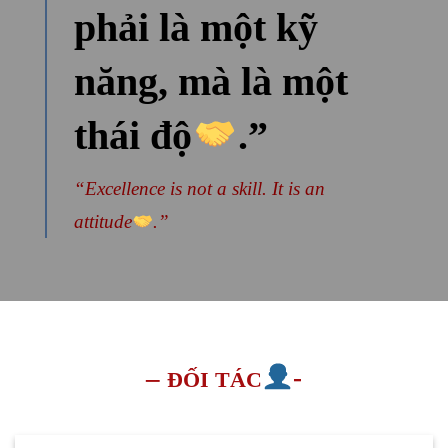
phải là một kỹ
năng, mà là một
thái độ
.”
“Excellence is not a skill. It is an
attitude
.”
–
-
ĐỐI TÁC