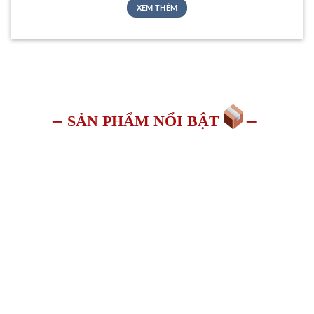
XEM THÊM
–
–
SẢN PHẨM NỔI BẬT
KHÓA AN TOÀN
OTHER