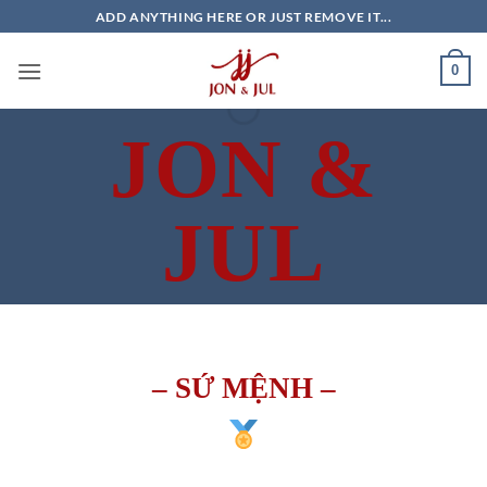
Bỏ
ADD ANYTHING HERE OR JUST REMOVE IT...
qua
nội
0
dung
JON &
JUL
GIẢI PHÁP TỰ ĐỘNG
HÓA
– SỨ MỆNH –