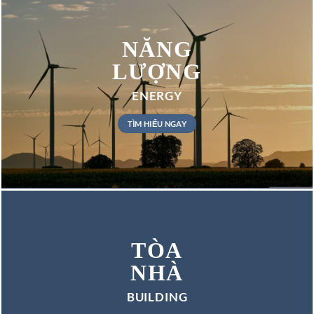
NĂNG
LƯỢNG
ENERGY
TÌM HIỂU NGAY
TÒA
NHÀ
BUILDING